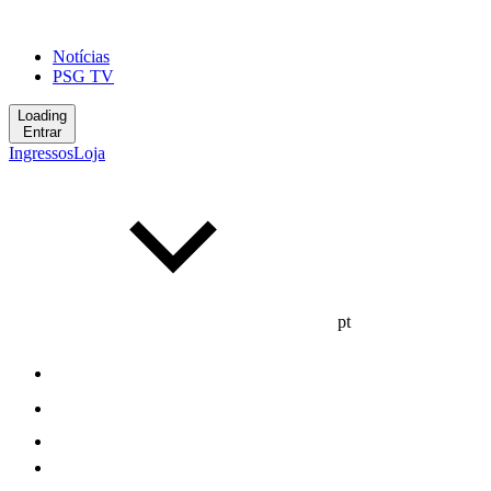
Notícias
PSG TV
Loading
Entrar
Ingressos
Loja
pt