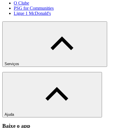
O Clube
PSG for Communities
Ligue 1 McDonald's
Serviços
Ajuda
Baixe o app