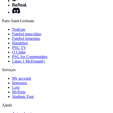
Paris Saint-Germain
Notícias
Futebol masculino
Futebol femenino
Handebol
PSG TV
O Clube
PSG for Communities
Ligue 1 McDonald's
Serviços
My account
Ingressos
Loja
MyParis
Stadium Tour
Ajuda