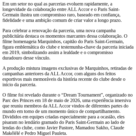
Em um setor no qual as parcerias evoluem rapidamente, a
longevidade da colaboração entre ALL Accor e o Paris Saint-
Germain ilustra um compromisso raro, baseado em confiança,
fidelidade e uma ambição comum de criar valor a longo prazo.
Para celebrar a renovação da parceria, uma nova campanha
publicitária destaca os momentos marcantes dessa colaboração. O
filme homenageia Marquinhos, capitão do Paris Saint-Germain,
figura emblemática do clube e testemunha-chave da parceria iniciada
em 2019, simbolizando assim a lealdade e o compromisso
duradouro desse vínculo.
A produção mistura imagens exclusivas de Marquinhos, retiradas de
campanhas anteriores da ALL Accor, com alguns dos feitos
esportivos mais memoráveis da história recente do clube desde o
início da parceria.
O filme foi revelado durante o “Dream Tournament”, organizado no
Parc des Princes em 18 de maio de 2026, uma experiência imersiva
que reuniu membros da ALL Accor vindos de diferentes partes do
mundo em torno de um momento único de compartilhamento.
Divididos em equipes criadas especialmente para a ocasião, eles
pisaram no lendário gramado do Paris Saint-Germain ao lado de
lendas do clube, como Javier Pastore, Mamadou Sakho, Claude
Makélélé e Pedro Miguel Pauleta.