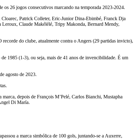
de os 26 jogos consecutivos marcando na temporada 2023-2024.
l Cloarec, Patrick Colleter, Eric-Junior Dina-Ebimbé, Franck Dja
on Leroux, Claude Makélélé, Tripy Makonda, Bernard Mendy,
 recorde do clube, atualmente contra o Angers (29 partidas invicto),
 de 1985 (1-3), ou seja, mais de 41 anos de invencibilidade. É um
de agosto de 2023.
tas.
ssa marca, depois de François M’Pelé, Carlos Bianchi, Mustapha
Ángel Di María.
rapassou a marca simbólica de 100 gols, juntando-se a Auxerre,