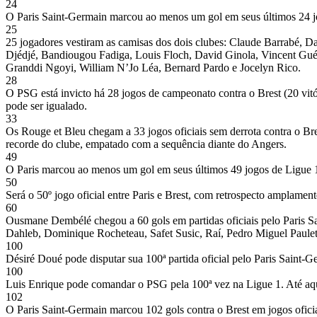
24
O Paris Saint-Germain marcou ao menos um gol em seus últimos 24 j
25
25 jogadores vestiram as camisas dos dois clubes: Claude Barrabé, Da
Djédjé, Bandiougou Fadiga, Louis Floch, David Ginola, Vincent Gu
Granddi Ngoyi, William N’Jo Léa, Bernard Pardo e Jocelyn Rico.
28
O PSG está invicto há 28 jogos de campeonato contra o Brest (20 vitór
pode ser igualado.
33
Os Rouge et Bleu chegam a 33 jogos oficiais sem derrota contra o Bre
recorde do clube, empatado com a sequência diante do Angers.
49
O Paris marcou ao menos um gol em seus últimos 49 jogos de Ligue 1
50
Será o 50º jogo oficial entre Paris e Brest, com retrospecto amplament
60
Ousmane Dembélé chegou a 60 gols em partidas oficiais pelo Paris Sai
Dahleb, Dominique Rocheteau, Safet Susic, Raí, Pedro Miguel Paule
100
Désiré Doué pode disputar sua 100ª partida oficial pelo Paris Saint-G
100
Luis Enrique pode comandar o PSG pela 100ª vez na Ligue 1. Até aqui
102
O Paris Saint-Germain marcou 102 gols contra o Brest em jogos oficia