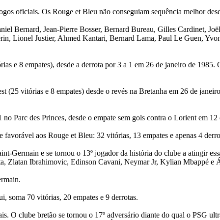
ogos oficiais. Os Rouge et Bleu não conseguiam sequência melhor des
niel Bernard, Jean-Pierre Bosser, Bernard Bureau, Gilles Cardinet, Joë
érin, Lionel Justier, Ahmed Kantari, Bernard Lama, Paul Le Guen, Yv
ias e 8 empates), desde a derrota por 3 a 1 em 26 de janeiro de 1985. O
st (25 vitórias e 8 empates) desde o revés na Bretanha em 26 de janeiro
 no Parc des Princes, desde o empate sem gols contra o Lorient em 12 
e favorável aos Rouge et Bleu: 32 vitórias, 13 empates e apenas 4 derro
nt-Germain e se tornou o 13º jogador da história do clube a atingir e
ta, Zlatan Ibrahimovic, Edinson Cavani, Neymar Jr, Kylian Mbappé e 
ermain.
, soma 70 vitórias, 20 empates e 9 derrotas.
is. O clube bretão se tornou o 17º adversário diante do qual o PSG ult