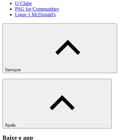
O Clube
PSG for Communities
Ligue 1 McDonald's
Serviços
Ajuda
Baixe o app