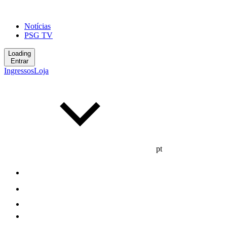
Notícias
PSG TV
Loading
Entrar
Ingressos
Loja
pt