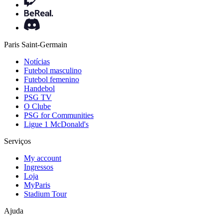
Paris Saint-Germain
Notícias
Futebol masculino
Futebol femenino
Handebol
PSG TV
O Clube
PSG for Communities
Ligue 1 McDonald's
Serviços
My account
Ingressos
Loja
MyParis
Stadium Tour
Ajuda