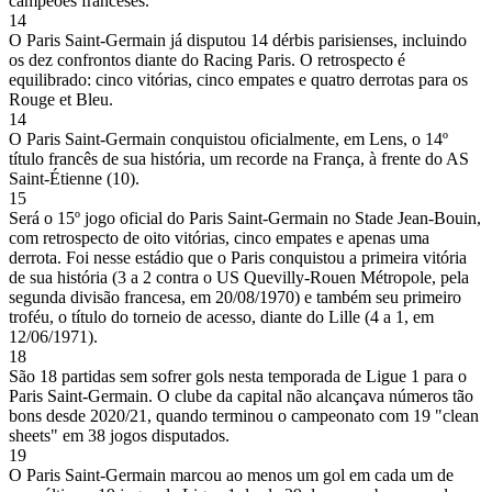
campeões franceses.
14
O Paris Saint-Germain já disputou 14 dérbis parisienses, incluindo
os dez confrontos diante do Racing Paris. O retrospecto é
equilibrado: cinco vitórias, cinco empates e quatro derrotas para os
Rouge et Bleu.
14
O Paris Saint-Germain conquistou oficialmente, em Lens, o 14º
título francês de sua história, um recorde na França, à frente do AS
Saint-Étienne (10).
15
Será o 15º jogo oficial do Paris Saint-Germain no Stade Jean-Bouin,
com retrospecto de oito vitórias, cinco empates e apenas uma
derrota. Foi nesse estádio que o Paris conquistou a primeira vitória
de sua história (3 a 2 contra o US Quevilly-Rouen Métropole, pela
segunda divisão francesa, em 20/08/1970) e também seu primeiro
troféu, o título do torneio de acesso, diante do Lille (4 a 1, em
12/06/1971).
18
São 18 partidas sem sofrer gols nesta temporada de Ligue 1 para o
Paris Saint-Germain. O clube da capital não alcançava números tão
bons desde 2020/21, quando terminou o campeonato com 19 "clean
sheets" em 38 jogos disputados.
19
O Paris Saint-Germain marcou ao menos um gol em cada um de