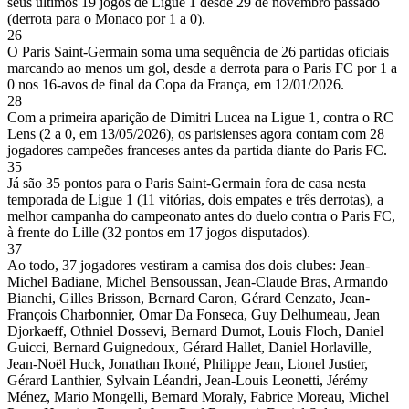
seus últimos 19 jogos de Ligue 1 desde 29 de novembro passado
(derrota para o Monaco por 1 a 0).
26
O Paris Saint-Germain soma uma sequência de 26 partidas oficiais
marcando ao menos um gol, desde a derrota para o Paris FC por 1 a
0 nos 16-avos de final da Copa da França, em 12/01/2026.
28
Com a primeira aparição de Dimitri Lucea na Ligue 1, contra o RC
Lens (2 a 0, em 13/05/2026), os parisienses agora contam com 28
jogadores campeões franceses antes da partida diante do Paris FC.
35
Já são 35 pontos para o Paris Saint-Germain fora de casa nesta
temporada de Ligue 1 (11 vitórias, dois empates e três derrotas), a
melhor campanha do campeonato antes do duelo contra o Paris FC,
à frente do Lille (32 pontos em 17 jogos disputados).
37
Ao todo, 37 jogadores vestiram a camisa dos dois clubes: Jean-
Michel Badiane, Michel Bensoussan, Jean-Claude Bras, Armando
Bianchi, Gilles Brisson, Bernard Caron, Gérard Cenzato, Jean-
François Charbonnier, Omar Da Fonseca, Guy Delhumeau, Jean
Djorkaeff, Othniel Dossevi, Bernard Dumot, Louis Floch, Daniel
Guicci, Bernard Guignedoux, Gérard Hallet, Daniel Horlaville,
Jean-Noël Huck, Jonathan Ikoné, Philippe Jean, Lionel Justier,
Gérard Lanthier, Sylvain Léandri, Jean-Louis Leonetti, Jérémy
Ménez, Mario Mongelli, Bernard Moraly, Fabrice Moreau, Michel