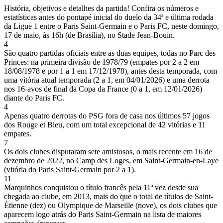
História, objetivos e detalhes da partida! Confira os números e
estatísticas antes do pontapé inicial do duelo da 34ª e última rodada
da Ligue 1 entre o Paris Saint-Germain e o Paris FC, neste domingo,
17 de maio, às 16h (de Brasília), no Stade Jean-Bouin.
4
São quatro partidas oficiais entre as duas equipes, todas no Parc des
Princes: na primeira divisão de 1978/79 (empates por 2 a 2 em
18/08/1978 e por 1 a 1 em 17/12/1978), antes desta temporada, com
uma vitória atual temporada (2 a 1, em 04/01/2026) e uma derrota
nos 16-avos de final da Copa da France (0 a 1, em 12/01/2026)
diante do Paris FC.
4
Apenas quatro derrotas do PSG fora de casa nos últimos 57 jogos
dos Rouge et Bleu, com um total excepcional de 42 vitórias e 11
empates.
7
Os dois clubes disputaram sete amistosos, o mais recente em 16 de
dezembro de 2022, no Camp des Loges, em Saint-Germain-en-Laye
(vitória do Paris Saint-Germain por 2 a 1).
11
Marquinhos conquistou o título francês pela 11ª vez desde sua
chegada ao clube, em 2013, mais do que o total de títulos de Saint-
Étienne (dez) ou Olympique de Marseille (nove), os dois clubes que
aparecem logo atrás do Paris Saint-Germain na lista de maiores