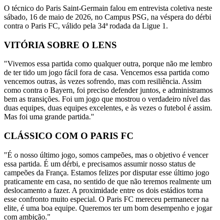
O técnico do Paris Saint-Germain falou em entrevista coletiva neste
sábado, 16 de maio de 2026, no Campus PSG, na véspera do dérbi
contra o Paris FC, válido pela 34ª rodada da Ligue 1.
VITÓRIA SOBRE O LENS
"Vivemos essa partida como qualquer outra, porque não me lembro
de ter tido um jogo fácil fora de casa. Vencemos essa partida como
vencemos outras, às vezes sofrendo, mas com resiliência. Assim
como contra o Bayern, foi preciso defender juntos, e administramos
bem as transições. Foi um jogo que mostrou o verdadeiro nível das
duas equipes, duas equipes excelentes, e às vezes o futebol é assim.
Mas foi uma grande partida."
CLÁSSICO COM O PARIS FC
"É o nosso último jogo, somos campeões, mas o objetivo é vencer
essa partida. É um dérbi, e precisamos assumir nosso status de
campeões da França. Estamos felizes por disputar esse último jogo
praticamente em casa, no sentido de que não teremos realmente um
deslocamento a fazer. A proximidade entre os dois estádios torna
esse confronto muito especial. O Paris FC mereceu permanecer na
elite, é uma boa equipe. Queremos ter um bom desempenho e jogar
com ambição."