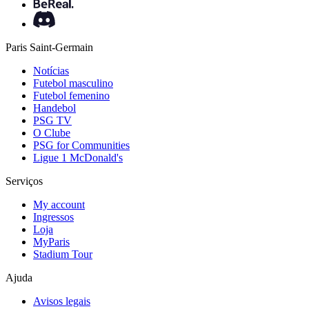
Paris Saint-Germain
Notícias
Futebol masculino
Futebol femenino
Handebol
PSG TV
O Clube
PSG for Communities
Ligue 1 McDonald's
Serviços
My account
Ingressos
Loja
MyParis
Stadium Tour
Ajuda
Avisos legais