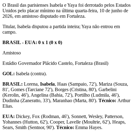
O Brasil das parisienses Isabela e Yaya foi derrotado pelos Estados
Unidos pelo placar mínimo na última quarta-feira, 10 de junho de
2026, em amistoso disputado em Fortaleza.
Titular, Isabela disputou a partida inteira; Yaya não entrou em
campo.
BRASIL - EUA: 0 x 1 (0 x 0)
Amistoso
Estádio Governador Plácido Castelo, Fortaleza (Brasil)
GOL:
Isabela (contra).
BRASIL:
Lorena,
Isabela
, Haas (Sampaio, 72'), Mariza (Souza,
81', Gomes (Tarciane 72'), Borges (Cristina, 80'), Garbelini
(Kerolin, 46'), Angelina (Bahia, 72'), Portilho (Ludmila, 46'),
Dudinha (Zaneratto, 33'), Maranhao (Marta, 80').
Técnico:
Arthur
Elias.
EUA:
Dickey, Fox (Rodman, 46'), Sonnett, Wesley, Patterson,
Yohannes (Hutton, 62'), Cooper, Lavelle (Moultrie, 62'), Heaps,
Sears, Smith (Sentnor, 90').
Técnico:
Emma Hayes.