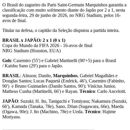
O Brasil do zagueiro do Paris Saint-Germain Marquinhos garantiu a
classificação com muito sofrimento diante do Japão por 2 a 1, nesta
segunda-feira, 29 de junho de 2026, no NRG Stadium, pelos 16-
avos de final.
Titular na defesa, o capitão da Seleção disputou a partida inteira.
BRASIL x JAPÃO: 2 x 1 (0 x 1)
Copa do Mundo da FIFA 2026 - 16-avos de final
NRG Stadium (Houston, EUA)
Gols
: Casemiro (55') e Gabriel Martinelli (90'+5) para o Brasil
/ Kaishu Sano (29') para o Japão.
BRASIL
: Alisson; Danilo,
Marquinhos
, Gabriel Magalhães e
Douglas Santos; Lucas Paquetá (Endrick, 46'), Casemiro (Fabinho,
90') e Bruno Guimarães (Danilo Santos, 90'); Vinícius Junior,
Matheus Cunha (Martinelli, 66') e Rayan.
Técnico
: Carlo Ancelotti.
JAPÃO
: Suzuki; H. Ito, Taniguchi e Tomiyasu; Nakamura (Suzuki,
66'), Kamada (Tanaka, 78e), Sano, Dōan (Sugawara, 66e), Maeda
(Ogawa, 90e); J. Ito (Machino, 78e) e Ueda.
Técnico
: Hajime
Moriyasu.