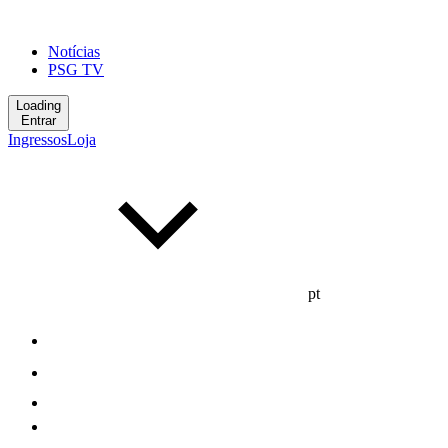
Notícias
PSG TV
Loading
Entrar
Ingressos
Loja
pt