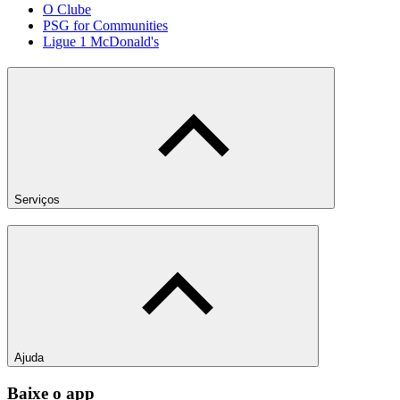
O Clube
PSG for Communities
Ligue 1 McDonald's
Serviços
Ajuda
Baixe o app