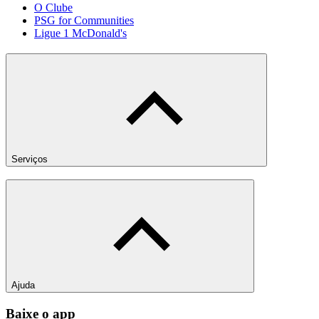
O Clube
PSG for Communities
Ligue 1 McDonald's
Serviços
Ajuda
Baixe o app