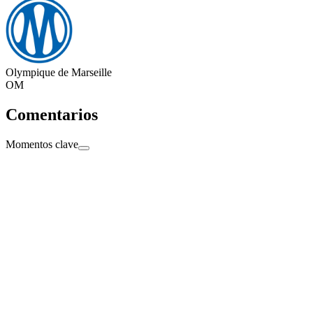
Olympique de Marseille
OM
Comentarios
Momentos clave
Final del partido