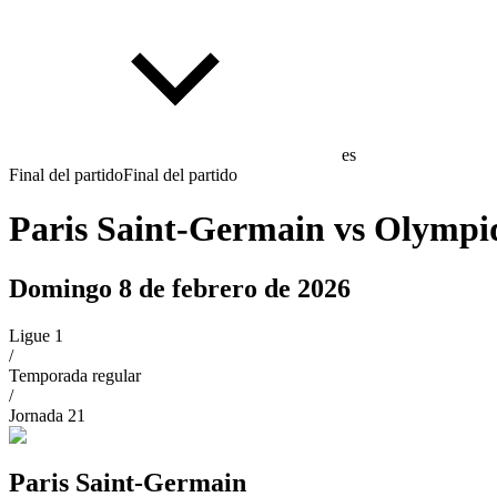
es
Final del partido
Final del partido
Paris Saint-Germain
vs
Olympiq
Domingo 8 de febrero de 2026
Ligue 1
/
Temporada regular
/
Jornada
21
Paris Saint-Germain