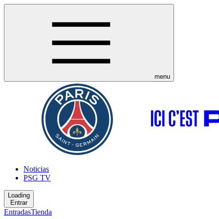
menu
Noticias
PSG TV
Loading
Entrar
Entradas
Tienda