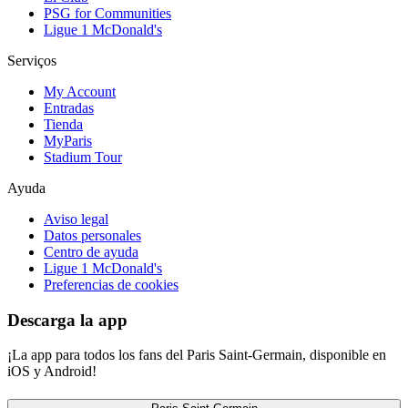
PSG for Communities
Ligue 1 McDonald's
Serviços
My Account
Entradas
Tienda
MyParis
Stadium Tour
Ayuda
Aviso legal
Datos personales
Centro de ayuda
Ligue 1 McDonald's
Preferencias de cookies
Descarga la app
¡La app para todos los fans del Paris Saint-Germain, disponible en
iOS y Android!