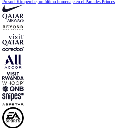
Presnel Kimpembe, un último homenaje en el Parc des Princes