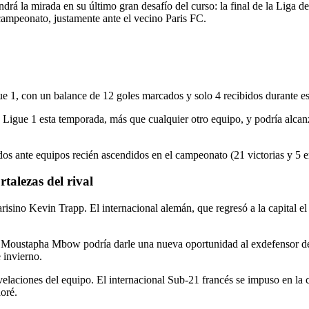
ondrá la mirada en su último gran desafío del curso: la final de la Lig
campeonato, justamente ante el vecino Paris FC.
ue 1, con un balance de 12 goles marcados y solo 4 recibidos durante e
 Ligue 1 esta temporada, más que cualquier otro equipo, y podría alcanz
os ante equipos recién ascendidos en el campeonato (21 victorias y 5 
alezas del rival
isino Kevin Trapp. El internacional alemán, que regresó a la capital el
e Moustapha Mbow podría darle una nueva oportunidad al exdefensor del F
 invierno.
elaciones del equipo. El internacional Sub-21 francés se impuso en la
oré.