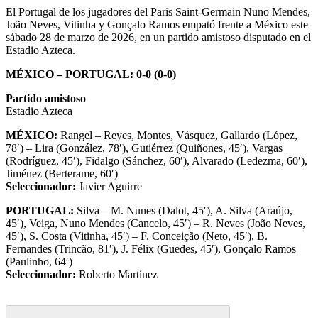
El Portugal de los jugadores del Paris Saint-Germain Nuno Mendes,
João Neves, Vitinha y Gonçalo Ramos empató frente a México este
sábado 28 de marzo de 2026, en un partido amistoso disputado en el
Estadio Azteca.
MÉXICO – PORTUGAL: 0-0 (0-0)
Partido amistoso
Estadio Azteca
MÉXICO:
Rangel – Reyes, Montes, Vásquez, Gallardo (López,
78′) – Lira (González, 78′), Gutiérrez (Quiñones, 45′), Vargas
(Rodríguez, 45′), Fidalgo (Sánchez, 60′), Alvarado (Ledezma, 60′),
Jiménez (Berterame, 60′)
Seleccionador:
Javier Aguirre
PORTUGAL:
Silva – M. Nunes (Dalot, 45′), A. Silva (Araújo,
45′), Veiga, Nuno Mendes (Cancelo, 45′) – R. Neves (João Neves,
45′), S. Costa (Vitinha, 45′) – F. Conceição (Neto, 45′), B.
Fernandes (Trincão, 81′), J. Félix (Guedes, 45′), Gonçalo Ramos
(Paulinho, 64′)
Seleccionador:
Roberto Martínez