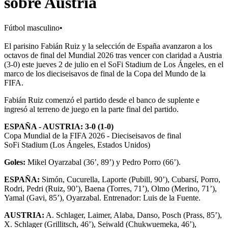
sobre Austria
Fútbol masculino
•
El parisino Fabián Ruiz y la selección de España avanzaron a los
octavos de final del Mundial 2026 tras vencer con claridad a Austria
(3-0) este jueves 2 de julio en el SoFi Stadium de Los Ángeles, en el
marco de los dieciseisavos de final de la Copa del Mundo de la
FIFA.
Fabián Ruiz comenzó el partido desde el banco de suplente e
ingresó al terreno de juego en la parte final del partido.
ESPAÑA - AUSTRIA: 3-0 (1-0)
Copa Mundial de la FIFA 2026 - Dieciseisavos de final
SoFi Stadium (Los Ángeles, Estados Unidos)
Goles:
Mikel Oyarzabal (36’, 89’) y Pedro Porro (66’).
ESPAÑA:
Simón, Cucurella, Laporte (Pubill, 90’), Cubarsí, Porro,
Rodri, Pedri (Ruiz, 90’), Baena (Torres, 71’), Olmo (Merino, 71’),
Yamal (Gavi, 85’), Oyarzabal. Entrenador: Luis de la Fuente.
AUSTRIA:
A. Schlager, Laimer, Alaba, Danso, Posch (Prass, 85’),
X. Schlager (Grillitsch, 46’), Seiwald (Chukwuemeka, 46’),