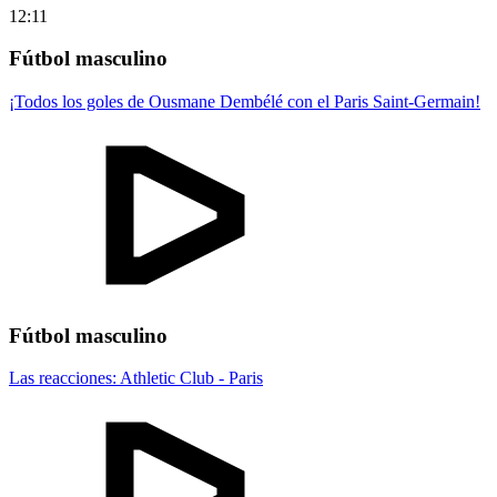
12:11
Fútbol masculino
¡Todos los goles de Ousmane Dembélé con el Paris Saint-Germain!
Fútbol masculino
Las reacciones: Athletic Club - Paris