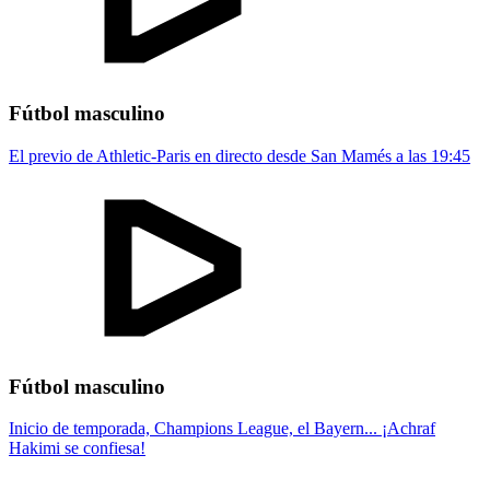
Fútbol masculino
El previo de Athletic-Paris en directo desde San Mamés a las 19:45
Fútbol masculino
Inicio de temporada, Champions League, el Bayern... ¡Achraf
Hakimi se confiesa!