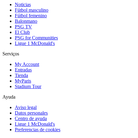
Noticias
Fútbol masculino
Fútbol femenino
Balonmano
PSG TV
El Club
PSG for Communities
Ligue 1 McDonald's
Serviços
My Account
Entradas
Tienda
MyParis
Stadium Tour
Ayuda
Aviso legal
Datos personales
Centro de ayuda
Ligue 1 McDonald's
Preferencias de cookies