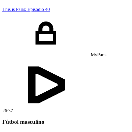
This is Paris: Episodio 40
MyParis
26:37
Fútbol masculino