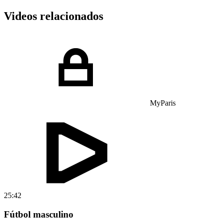
Videos relacionados
MyParis
25:42
Fútbol masculino