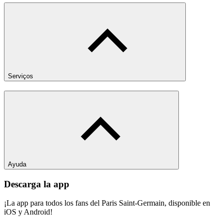
Serviços
Ayuda
Descarga la app
¡La app para todos los fans del Paris Saint-Germain, disponible en
iOS y Android!