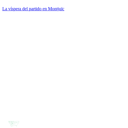
La víspera del partido en Montjuïc