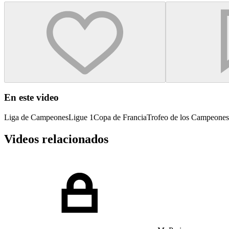
En este video
Liga de Campeones
Ligue 1
Copa de Francia
Trofeo de los Campeones
Videos relacionados