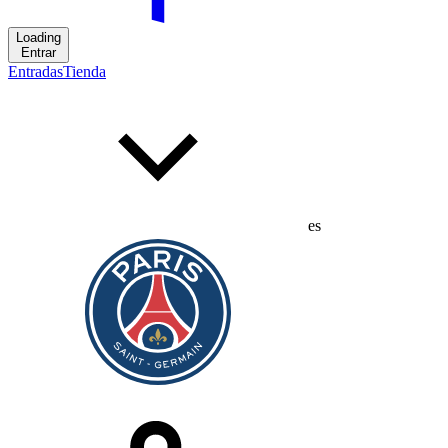
Loading
Entrar
Entradas
Tienda
es