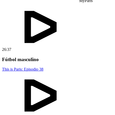
MyParis
26:37
Fútbol masculino
This is Paris: Episodio 38