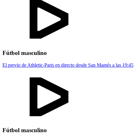
Fútbol masculino
El previo de Athletic-Paris en directo desde San Mamés a las 19:45
Fútbol masculino