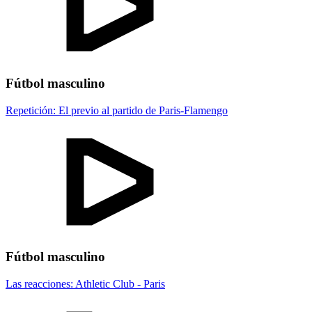
Fútbol masculino
Repetición: El previo al partido de Paris-Flamengo
Fútbol masculino
Las reacciones: Athletic Club - Paris