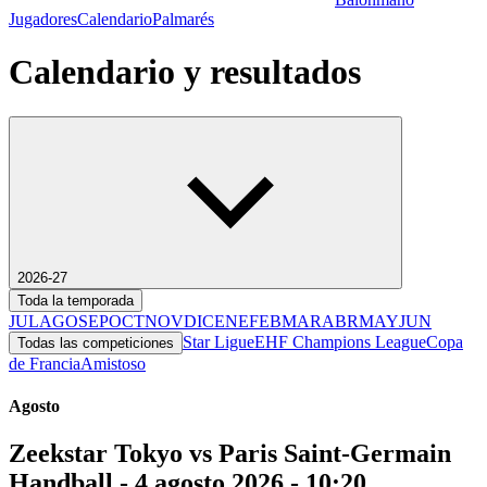
Jugadores
Calendario
Palmarés
Calendario y resultados
2026-27
Toda la temporada
JUL
AGO
SEP
OCT
NOV
DIC
ENE
FEB
MAR
ABR
MAY
JUN
Star Ligue
EHF Champions League
Copa
Todas las competiciones
de Francia
Amistoso
Agosto
Zeekstar Tokyo vs Paris Saint-Germain
Handball - 4 agosto 2026 - 10:20