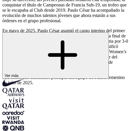
conquistar el título de Campeonas de Francia Sub-19, un trofeo que
se le escapaba al Club desde 2019. Paulo César ha acompañado la
evolución de muchos talentos jóvenes que ahora estarán a sus
órdenes en el grupo profesional.
En mayo de 2025, Paulo César asumió el cargo interino del primer
equipo. Al frente del grupo profesional, llevó al equipo a la final de
los Play-Offs de la Arkema Première Ligue, tras una victoria por 3-0
en el Parc des Princes contra el Paris FC. Esta victoria clasificó
directamente al Club para la próxima edición de la UEFA Women’s
Champions League. También guió al equipo al tercer lugar del
torneo amistoso World Sevens Football, disputado a final de
temporada en Estoril.
Ver más
Fue nombrado entrenador principal del equipo de Fútbol femenino
en julio de 2025.