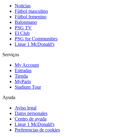
Noticias
Fútbol masculino
Fútbol femenino
Balonmano
PSG TV
El Club
PSG for Communities
Ligue 1 McDonald's
Serviços
My Account
Entradas
Tienda
MyParis
Stadium Tour
Ayuda
Aviso legal
Datos personales
Centro de ayuda
Ligue 1 McDonald's
Preferencias de cookies