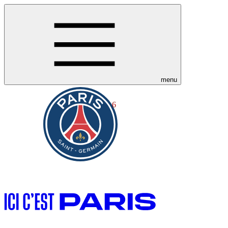
menu
6