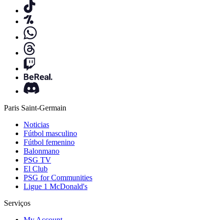
Paris Saint-Germain
Noticias
Fútbol masculino
Fútbol femenino
Balonmano
PSG TV
El Club
PSG for Communities
Ligue 1 McDonald's
Serviços
My Account