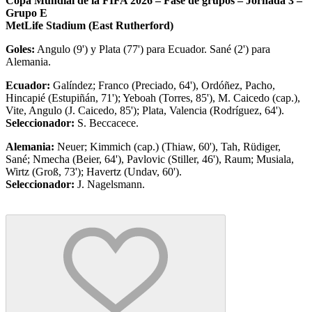
Copa Mundial de la FIFA 2026 – Fase de grupos – Jornada 3 –
Grupo E
MetLife Stadium (East Rutherford)
Goles:
Angulo (9') y Plata (77') para Ecuador. Sané (2') para
Alemania.
Ecuador:
Galíndez; Franco (Preciado, 64'), Ordóñez, Pacho,
Hincapié (Estupiñán, 71'); Yeboah (Torres, 85'), M. Caicedo (cap.),
Vite, Angulo (J. Caicedo, 85'); Plata, Valencia (Rodríguez, 64').
Seleccionador:
S. Beccacece.
Alemania:
Neuer; Kimmich (cap.) (Thiaw, 60'), Tah, Rüdiger,
Sané; Nmecha (Beier, 64'), Pavlovic (Stiller, 46'), Raum; Musiala,
Wirtz (Groß, 73'); Havertz (Undav, 60').
Seleccionador:
J. Nagelsmann.