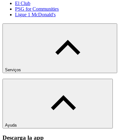
El Club
PSG for Communities
Ligue 1 McDonald's
Serviços
Ayuda
Descarga la app