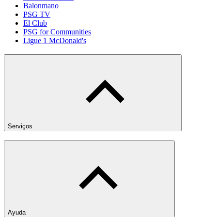
Balonmano
PSG TV
El Club
PSG for Communities
Ligue 1 McDonald's
Serviços
Ayuda