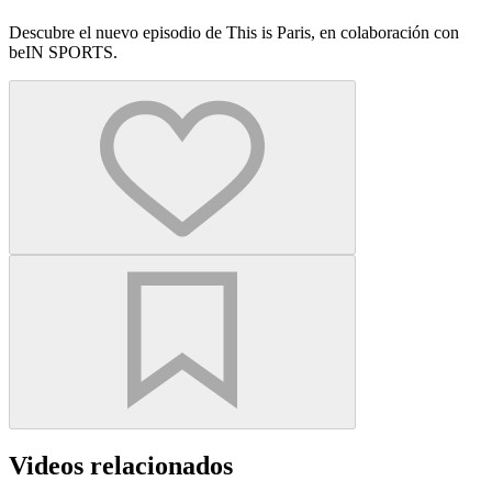
Descubre el nuevo episodio de This is Paris, en colaboración con
beIN SPORTS.
Videos relacionados