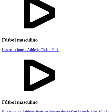
Fútbol masculino
Las reacciones: Athletic Club - Paris
Fútbol masculino
El previo de Athletic-Paris en directo desde San Mamés a las 19:45