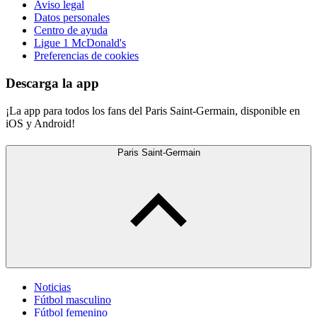
Aviso legal
Datos personales
Centro de ayuda
Ligue 1 McDonald's
Preferencias de cookies
Descarga la app
¡La app para todos los fans del Paris Saint-Germain, disponible en
iOS y Android!
Paris Saint-Germain
Noticias
Fútbol masculino
Fútbol femenino