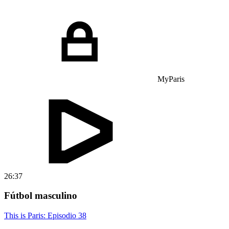
MyParis
26:37
Fútbol masculino
This is Paris: Episodio 38