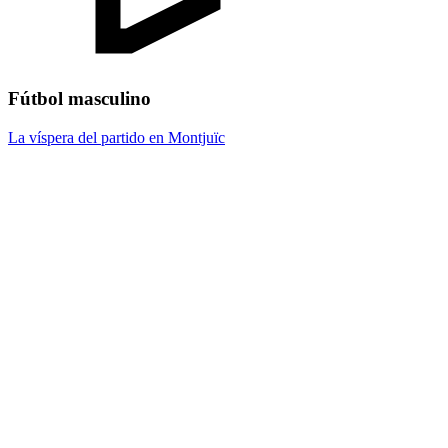
Fútbol masculino
La víspera del partido en Montjuïc