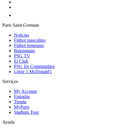
Paris Saint-Germain
Noticias
Fútbol masculino
Fútbol femenino
Balonmano
PSG TV
El Club
PSG for Communities
Ligue 1 McDonald's
Serviços
My Account
Entradas
Tienda
MyParis
Stadium Tour
Ayuda