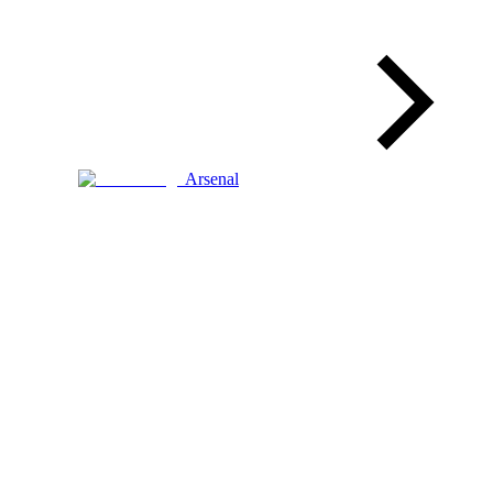
Arsenal