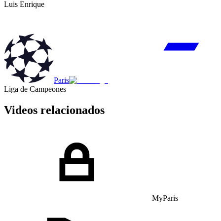
Luis Enrique
Paris
Liga de Campeones
Videos relacionados
MyParis