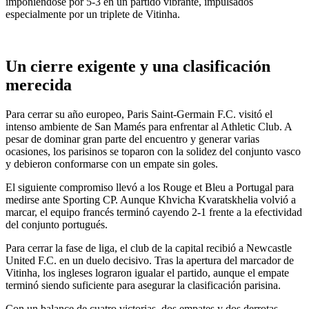
imponiéndose por 5-3 en un partido vibrante, impulsados
especialmente por un triplete de Vitinha.
Un cierre exigente y una clasificación
merecida
Para cerrar su año europeo, Paris Saint-Germain F.C. visitó el
intenso ambiente de San Mamés para enfrentar al Athletic Club. A
pesar de dominar gran parte del encuentro y generar varias
ocasiones, los parisinos se toparon con la solidez del conjunto vasco
y debieron conformarse con un empate sin goles.
El siguiente compromiso llevó a los Rouge et Bleu a Portugal para
medirse ante Sporting CP. Aunque Khvicha Kvaratskhelia volvió a
marcar, el equipo francés terminó cayendo 2-1 frente a la efectividad
del conjunto portugués.
Para cerrar la fase de liga, el club de la capital recibió a Newcastle
United F.C. en un duelo decisivo. Tras la apertura del marcador de
Vitinha, los ingleses lograron igualar el partido, aunque el empate
terminó siendo suficiente para asegurar la clasificación parisina.
Con un balance de cuatro victorias, dos empates y dos derrotas,