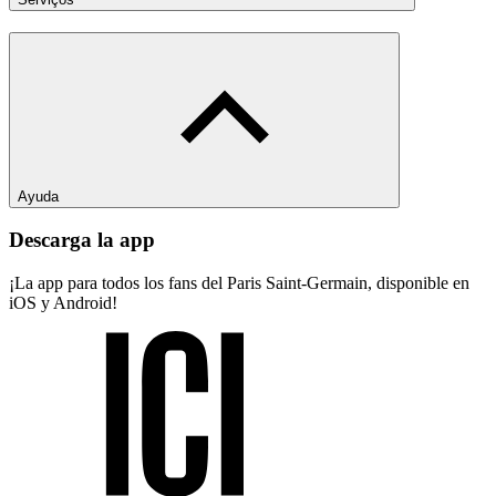
Ayuda
Descarga la app
¡La app para todos los fans del Paris Saint-Germain, disponible en
iOS y Android!