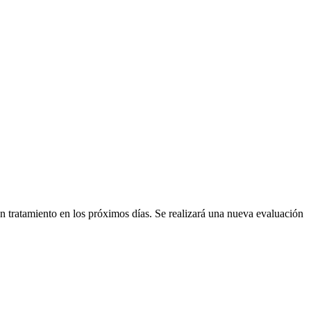
n tratamiento en los próximos días. Se realizará una nueva evaluación