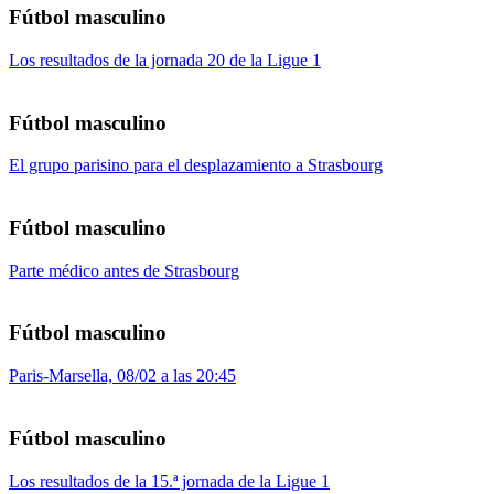
Fútbol masculino
Los resultados de la jornada 20 de la Ligue 1
Fútbol masculino
El grupo parisino para el desplazamiento a Strasbourg
Fútbol masculino
Parte médico antes de Strasbourg
Fútbol masculino
Paris-Marsella, 08/02 a las 20:45
Fútbol masculino
Los resultados de la 15.ª jornada de la Ligue 1