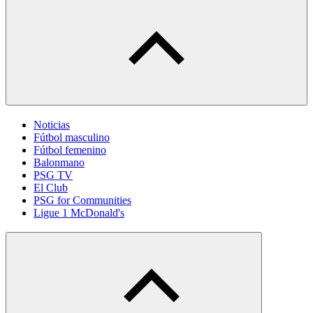
Noticias
Fútbol masculino
Fútbol femenino
Balonmano
PSG TV
El Club
PSG for Communities
Ligue 1 McDonald's