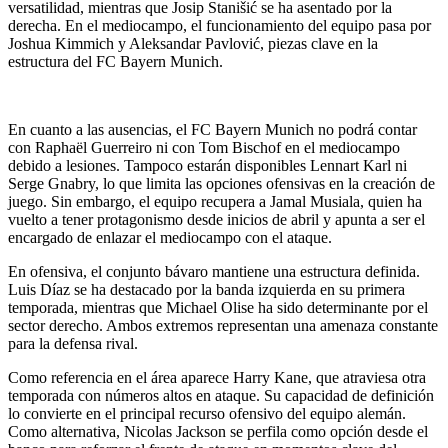
versatilidad, mientras que Josip Stanišić se ha asentado por la
derecha. En el mediocampo, el funcionamiento del equipo pasa por
Joshua Kimmich y Aleksandar Pavlović, piezas clave en la
estructura del FC Bayern Munich.
En cuanto a las ausencias, el FC Bayern Munich no podrá contar
con Raphaël Guerreiro ni con Tom Bischof en el mediocampo
debido a lesiones. Tampoco estarán disponibles Lennart Karl ni
Serge Gnabry, lo que limita las opciones ofensivas en la creación de
juego. Sin embargo, el equipo recupera a Jamal Musiala, quien ha
vuelto a tener protagonismo desde inicios de abril y apunta a ser el
encargado de enlazar el mediocampo con el ataque.
En ofensiva, el conjunto bávaro mantiene una estructura definida.
Luis Díaz se ha destacado por la banda izquierda en su primera
temporada, mientras que Michael Olise ha sido determinante por el
sector derecho. Ambos extremos representan una amenaza constante
para la defensa rival.
Como referencia en el área aparece Harry Kane, que atraviesa otra
temporada con números altos en ataque. Su capacidad de definición
lo convierte en el principal recurso ofensivo del equipo alemán.
Como alternativa, Nicolas Jackson se perfila como opción desde el