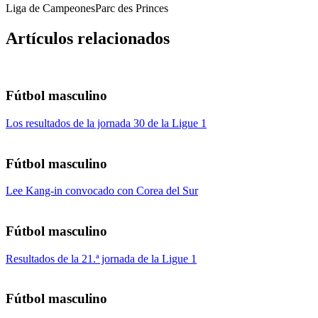
Liga de Campeones
Parc des Princes
Artículos relacionados
Fútbol masculino
Los resultados de la jornada 30 de la Ligue 1
Fútbol masculino
Lee Kang-in convocado con Corea del Sur
Fútbol masculino
Resultados de la 21.ª jornada de la Ligue 1
Fútbol masculino