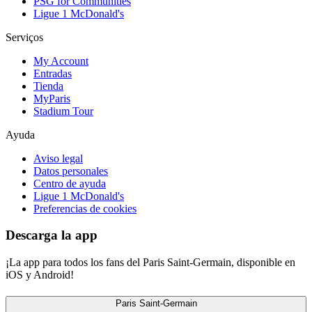
PSG for Communities
Ligue 1 McDonald's
Serviços
My Account
Entradas
Tienda
MyParis
Stadium Tour
Ayuda
Aviso legal
Datos personales
Centro de ayuda
Ligue 1 McDonald's
Preferencias de cookies
Descarga la app
¡La app para todos los fans del Paris Saint-Germain, disponible en
iOS y Android!
Paris Saint-Germain