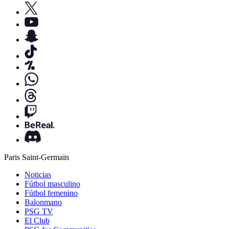
Paris Saint-Germain
Noticias
Fútbol masculino
Fútbol femenino
Balonmano
PSG TV
El Club