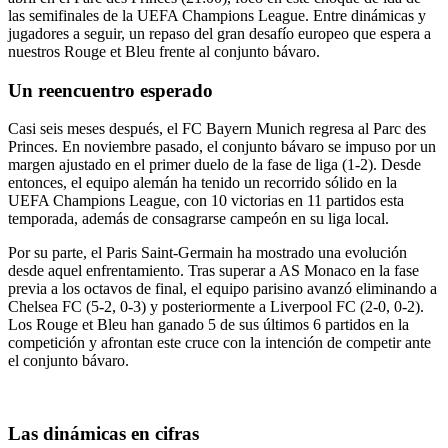
las semifinales de la UEFA Champions League. Entre dinámicas y
jugadores a seguir, un repaso del gran desafío europeo que espera a
nuestros Rouge et Bleu frente al conjunto bávaro.
Un reencuentro esperado
Casi seis meses después, el FC Bayern Munich regresa al Parc des
Princes. En noviembre pasado, el conjunto bávaro se impuso por un
margen ajustado en el primer duelo de la fase de liga (1-2). Desde
entonces, el equipo alemán ha tenido un recorrido sólido en la
UEFA Champions League, con 10 victorias en 11 partidos esta
temporada, además de consagrarse campeón en su liga local.
Por su parte, el Paris Saint-Germain ha mostrado una evolución
desde aquel enfrentamiento. Tras superar a AS Monaco en la fase
previa a los octavos de final, el equipo parisino avanzó eliminando a
Chelsea FC (5-2, 0-3) y posteriormente a Liverpool FC (2-0, 0-2).
Los Rouge et Bleu han ganado 5 de sus últimos 6 partidos en la
competición y afrontan este cruce con la intención de competir ante
el conjunto bávaro.
Las dinámicas en cifras