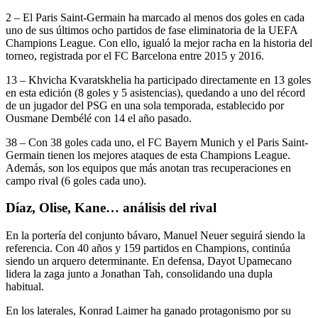
2 – El Paris Saint-Germain ha marcado al menos dos goles en cada
uno de sus últimos ocho partidos de fase eliminatoria de la UEFA
Champions League. Con ello, igualó la mejor racha en la historia del
torneo, registrada por el FC Barcelona entre 2015 y 2016.
13 – Khvicha Kvaratskhelia ha participado directamente en 13 goles
en esta edición (8 goles y 5 asistencias), quedando a uno del récord
de un jugador del PSG en una sola temporada, establecido por
Ousmane Dembélé con 14 el año pasado.
38 – Con 38 goles cada uno, el FC Bayern Munich y el Paris Saint-
Germain tienen los mejores ataques de esta Champions League.
Además, son los equipos que más anotan tras recuperaciones en
campo rival (6 goles cada uno).
Díaz, Olise, Kane… análisis del rival
En la portería del conjunto bávaro, Manuel Neuer seguirá siendo la
referencia. Con 40 años y 159 partidos en Champions, continúa
siendo un arquero determinante. En defensa, Dayot Upamecano
lidera la zaga junto a Jonathan Tah, consolidando una dupla
habitual.
En los laterales, Konrad Laimer ha ganado protagonismo por su