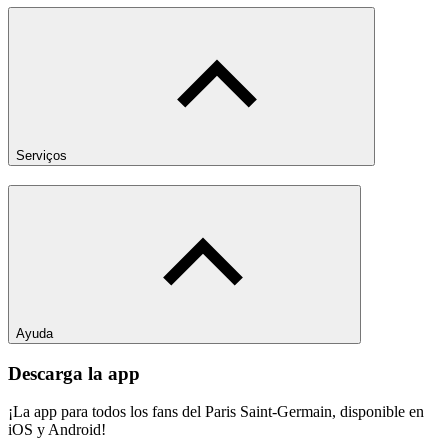
Serviços
Ayuda
Descarga la app
¡La app para todos los fans del Paris Saint-Germain, disponible en
iOS y Android!