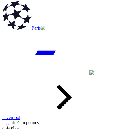
Paris
Liverpool
Liga de Campeones
episodios