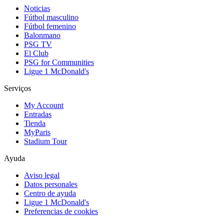
Noticias
Fútbol masculino
Fútbol femenino
Balonmano
PSG TV
El Club
PSG for Communities
Ligue 1 McDonald's
Serviços
My Account
Entradas
Tienda
MyParis
Stadium Tour
Ayuda
Aviso legal
Datos personales
Centro de ayuda
Ligue 1 McDonald's
Preferencias de cookies