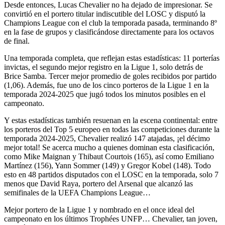
Desde entonces, Lucas Chevalier no ha dejado de impresionar. Se
convirtió en el portero titular indiscutible del LOSC y disputó la
Champions League con el club la temporada pasada, terminando 8º
en la fase de grupos y clasificándose directamente para los octavos
de final.
Una temporada completa, que reflejan estas estadísticas: 11 porterías
invictas, el segundo mejor registro en la Ligue 1, solo detrás de
Brice Samba. Tercer mejor promedio de goles recibidos por partido
(1,06). Además, fue uno de los cinco porteros de la Ligue 1 en la
temporada 2024-2025 que jugó todos los minutos posibles en el
campeonato.
Y estas estadísticas también resuenan en la escena continental: entre
los porteros del Top 5 europeo en todas las competiciones durante la
temporada 2024-2025, Chevalier realizó 147 atajadas, ¡el décimo
mejor total! Se acerca mucho a quienes dominan esta clasificación,
como Mike Maignan y Thibaut Courtois (165), así como Emiliano
Martínez (156), Yann Sommer (149) y Gregor Kobel (148). Todo
esto en 48 partidos disputados con el LOSC en la temporada, solo 7
menos que David Raya, portero del Arsenal que alcanzó las
semifinales de la UEFA Champions League…
Mejor portero de la Ligue 1 y nombrado en el once ideal del
campeonato en los últimos Trophées UNFP… Chevalier, tan joven,