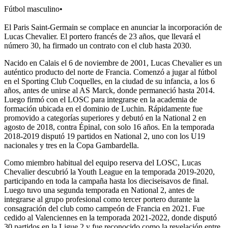
Fútbol masculino
•
El Paris Saint-Germain se complace en anunciar la incorporación de
Lucas Chevalier. El portero francés de 23 años, que llevará el
número 30, ha firmado un contrato con el club hasta 2030.
Nacido en Calais el 6 de noviembre de 2001, Lucas Chevalier es un
auténtico producto del norte de Francia. Comenzó a jugar al fútbol
en el Sporting Club Coquelles, en la ciudad de su infancia, a los 6
años, antes de unirse al AS Marck, donde permaneció hasta 2014.
Luego firmó con el LOSC para integrarse en la academia de
formación ubicada en el dominio de Luchin. Rápidamente fue
promovido a categorías superiores y debutó en la National 2 en
agosto de 2018, contra Épinal, con solo 16 años. En la temporada
2018-2019 disputó 19 partidos en National 2, uno con los U19
nacionales y tres en la Copa Gambardella.
Como miembro habitual del equipo reserva del LOSC, Lucas
Chevalier descubrió la Youth League en la temporada 2019-2020,
participando en toda la campaña hasta los dieciseisavos de final.
Luego tuvo una segunda temporada en National 2, antes de
integrarse al grupo profesional como tercer portero durante la
consagración del club como campeón de Francia en 2021. Fue
cedido al Valenciennes en la temporada 2021-2022, donde disputó
30 partidos en la Ligue 2 y fue reconocido como la revelación entre