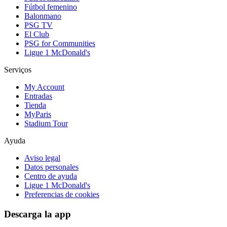
Fútbol femenino
Balonmano
PSG TV
El Club
PSG for Communities
Ligue 1 McDonald's
Serviços
My Account
Entradas
Tienda
MyParis
Stadium Tour
Ayuda
Aviso legal
Datos personales
Centro de ayuda
Ligue 1 McDonald's
Preferencias de cookies
Descarga la app