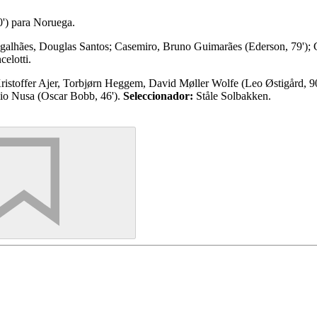
0') para Noruega.
galhães, Douglas Santos; Casemiro, Bruno Guimarães (Ederson, 79'); Ga
elotti.
ristoffer Ajer, Torbjørn Heggem, David Møller Wolfe (Leo Østigård, 90
nio Nusa (Oscar Bobb, 46').
Seleccionador:
Ståle Solbakken.