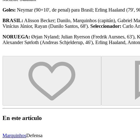
Goles:
Neymar (90+10', de penal) para Brasil; Erling Haaland (79', 9
BRASIL:
Alisson Becker; Danilo, Marquinhos (capitán), Gabriel Ma
Vinícius Júnior, Rayan (Danilo Santos, 68').
Seleccionador:
Carlo Anc
NORUEGA:
Ørjan Nyland; Julian Ryerson (Fredrik Aursnes, 63'), K
Alexander Sørloth (Andreas Schjelderup, 46'), Erling Haaland, Anto
En este artículo
Marquinhos
Defensa