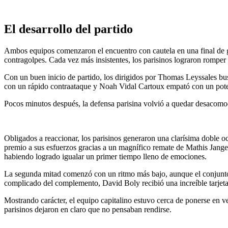
El desarrollo del partido
Ambos equipos comenzaron el encuentro con cautela en una final de g
contragolpes. Cada vez más insistentes, los parisinos lograron romper 
Con un buen inicio de partido, los dirigidos por Thomas Leyssales bu
con un rápido contraataque y Noah Vidal Cartoux empató con un poten
Pocos minutos después, la defensa parisina volvió a quedar desacomod
Obligados a reaccionar, los parisinos generaron una clarísima doble o
premio a sus esfuerzos gracias a un magnífico remate de Mathis Jangeal
habiendo logrado igualar un primer tiempo lleno de emociones.
La segunda mitad comenzó con un ritmo más bajo, aunque el conjunto d
complicado del complemento, David Boly recibió una increíble tarjeta 
Mostrando carácter, el equipo capitalino estuvo cerca de ponerse en v
parisinos dejaron en claro que no pensaban rendirse.