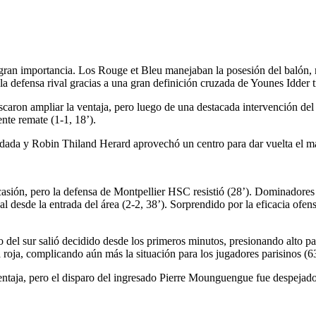
ran importancia. Los Rouge et Bleu manejaban la posesión del balón, 
la defensa rival gracias a una gran definición cruzada de Younes Idder t
scaron ampliar la ventaja, pero luego de una destacada intervención d
te remate (1-1, 18’).
ada y Robin Thiland Herard aprovechó un centro para dar vuelta el mar
casión, pero la defensa de Montpellier HSC resistió (28’). Dominadores 
 desde la entrada del área (2-2, 38’). Sorprendido por la eficacia ofens
el sur salió decidido desde los primeros minutos, presionando alto par
roja, complicando aún más la situación para los jugadores parisinos (63
entaja, pero el disparo del ingresado Pierre Mounguengue fue despejado s