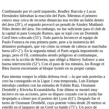
Combinando por el carril izquierdo, Bradley Barcola y Lucas
Hernández lideraban la reacción del Paris. Mientras el primero
estuvo muy cerca de recortar distancias tras recibir un balón dentro
del área (29’), el segundo provocó un penalti de Ainsley Maitland-
Niles dentro del área. Sin embargo, no fue suficiente para el club de
la capital ni para Gonçalo Ramos, que se topó con un Dominik
Greif bien colocado (33’). Todo parecía favorecer al equipo de
Paulo Fonseca en esta primera parte, pese a la insistencia del
delantero portugués, que vio cómo su remate de cabeza se marchaba
fuera (45+2’). En la segunda mitad, el Paris seguía imponiendo su
juego, pero el OL continuaba siendo peligroso al contraataque,
como en la acción de Moreira, que obligó a Matvey Safonov a una
buena intervención (52’). Con el paso de los minutos, los Rouge et
Bleu fueron encerrando al bloque lyonés en su propio campo.
Para intentar romper la sólida defensa rival —la que más porterías a
cero ha conseguido en la Ligue 1 esta temporada, Luis Enrique
introdujo cambios con las entradas de Fabián Ruiz, Ousmane
Dembélé y Khvicha Kvaratskhelia. Este último se mostró muy
incisivo en sus acciones, pero su disparo cruzado con la zurda fue
despejado a córner por el portero del Lyon (63’). Después fue el
turno de Ousmane Dembélé, cuya potente volea desde 20 metros se
estrelló en el larguero de un Greif ya batido (75’). Un poco de