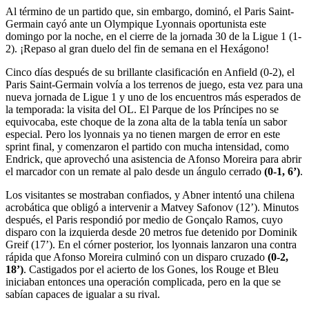
Al término de un partido que, sin embargo, dominó, el Paris Saint-
Germain cayó ante un Olympique Lyonnais oportunista este
domingo por la noche, en el cierre de la jornada 30 de la Ligue 1 (1-
2). ¡Repaso al gran duelo del fin de semana en el Hexágono!
Cinco días después de su brillante clasificación en Anfield (0-2), el
Paris Saint-Germain volvía a los terrenos de juego, esta vez para una
nueva jornada de Ligue 1 y uno de los encuentros más esperados de
la temporada: la visita del OL. El Parque de los Príncipes no se
equivocaba, este choque de la zona alta de la tabla tenía un sabor
especial. Pero los lyonnais ya no tienen margen de error en este
sprint final, y comenzaron el partido con mucha intensidad, como
Endrick, que aprovechó una asistencia de Afonso Moreira para abrir
el marcador con un remate al palo desde un ángulo cerrado
(0-1, 6’)
.
Los visitantes se mostraban confiados, y Abner intentó una chilena
acrobática que obligó a intervenir a Matvey Safonov (12’). Minutos
después, el Paris respondió por medio de Gonçalo Ramos, cuyo
disparo con la izquierda desde 20 metros fue detenido por Dominik
Greif (17’). En el córner posterior, los lyonnais lanzaron una contra
rápida que Afonso Moreira culminó con un disparo cruzado
(0-2,
18’)
. Castigados por el acierto de los Gones, los Rouge et Bleu
iniciaban entonces una operación complicada, pero en la que se
sabían capaces de igualar a su rival.