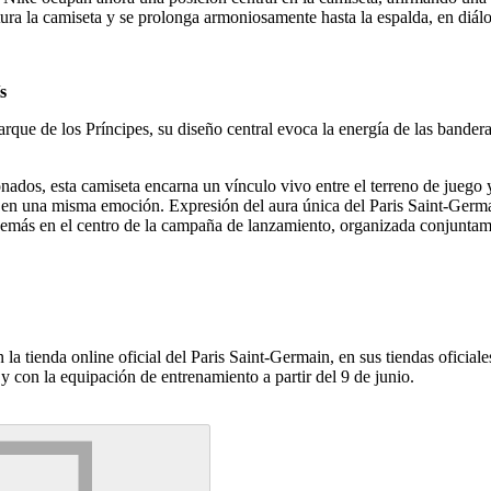
tura la camiseta y se prolonga armoniosamente hasta la espalda, en diál
s
arque de los Príncipes, su diseño central evoca la energía de las bander
ados, esta camiseta encarna un vínculo vivo entre el terreno de juego y l
 en una misma emoción. Expresión del aura única del Paris Saint-Germa
demás en el centro de la campaña de lanzamiento, organizada conjuntam
 la tienda online oficial del Paris Saint-Germain, en sus tiendas oficia
y con la equipación de entrenamiento a partir del 9 de junio.