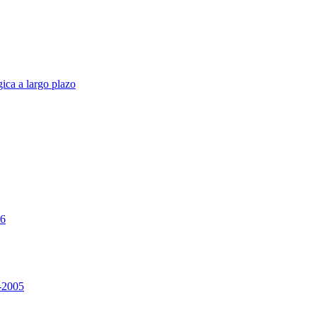
ica a largo plazo
26
4-2005