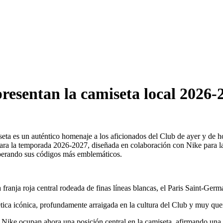
resentan la camiseta local 2026-
iseta es un auténtico homenaje a los aficionados del Club de ayer y de h
ara la temporada 2026-2027, diseñada en colaboración con Nike para la
uperando sus códigos más emblemáticos.
franja roja central rodeada de finas líneas blancas, el Paris Saint-Germa
tética icónica, profundamente arraigada en la cultura del Club y muy que
 Nike ocupan ahora una posición central en la camiseta, afirmando una 