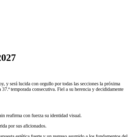
2027
oy, y será lucida con orgullo por todas las secciones la próxima
 37.ª temporada consecutiva. Fiel a su herencia y decididamente
in reafirma con fuerza su identidad visual.
rida por sus aficionados.
apuesta estética fuerte y un regreso asumido a los fundamentos del