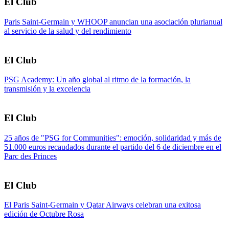
El Club
Paris Saint-Germain y WHOOP anuncian una asociación plurianual
al servicio de la salud y del rendimiento
El Club
PSG Academy: Un año global al ritmo de la formación, la
transmisión y la excelencia
El Club
25 años de "PSG for Communities": emoción, solidaridad y más de
51.000 euros recaudados durante el partido del 6 de diciembre en el
Parc des Princes
El Club
El Paris Saint-Germain y Qatar Airways celebran una exitosa
edición de Octubre Rosa