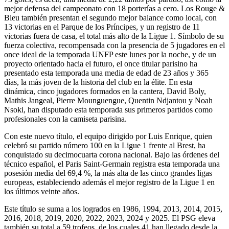
mejor defensa del campeonato con 18 porterías a cero. Los Rouge &
Bleu también presentan el segundo mejor balance como local, con
13 victorias en el Parque de los Príncipes, y un registro de 11
victorias fuera de casa, el total más alto de la Ligue 1. Símbolo de su
fuerza colectiva, recompensada con la presencia de 5 jugadores en el
once ideal de la temporada UNFP este lunes por la noche, y de un
proyecto orientado hacia el futuro, el once titular parisino ha
presentado esta temporada una media de edad de 23 años y 365
días, la más joven de la historia del club en la élite. En esta
dinámica, cinco jugadores formados en la cantera, David Boly,
Mathis Jangeal, Pierre Mounguengue, Quentin Ndjantou y Noah
Nsoki, han disputado esta temporada sus primeros partidos como
profesionales con la camiseta parisina.
Con este nuevo título, el equipo dirigido por Luis Enrique, quien
celebró su partido número 100 en la Ligue 1 frente al Brest, ha
conquistado su decimocuarta corona nacional. Bajo las órdenes del
técnico español, el Paris Saint-Germain registra esta temporada una
posesión media del 69,4 %, la más alta de las cinco grandes ligas
europeas, estableciendo además el mejor registro de la Ligue 1 en
los últimos veinte años.
Este título se suma a los logrados en 1986, 1994, 2013, 2014, 2015,
2016, 2018, 2019, 2020, 2022, 2023, 2024 y 2025. El PSG eleva
también su total a 59 trofeos, de los cuales 41 han llegado desde la