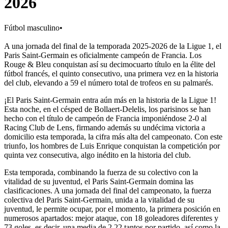
2026
Fútbol masculino
•
A una jornada del final de la temporada 2025-2026 de la Ligue 1, el
Paris Saint-Germain es oficialmente campeón de Francia. Los
Rouge & Bleu conquistan así su decimocuarto título en la élite del
fútbol francés, el quinto consecutivo, una primera vez en la historia
del club, elevando a 59 el número total de trofeos en su palmarés.
¡El Paris Saint-Germain entra aún más en la historia de la Ligue 1!
Esta noche, en el césped de Bollaert-Delelis, los parisinos se han
hecho con el título de campeón de Francia imponiéndose 2-0 al
Racing Club de Lens, firmando además su undécima victoria a
domicilio esta temporada, la cifra más alta del campeonato. Con este
triunfo, los hombres de Luis Enrique conquistan la competición por
quinta vez consecutiva, algo inédito en la historia del club.
Esta temporada, combinando la fuerza de su colectivo con la
vitalidad de su juventud, el Paris Saint-Germain domina las
clasificaciones. A una jornada del final del campeonato, la fuerza
colectiva del Paris Saint-Germain, unida a la vitalidad de su
juventud, le permite ocupar, por el momento, la primera posición en
numerosos apartados: mejor ataque, con 18 goleadores diferentes y
73 goles, es decir, una media de 2,22 tantos por partido, así como la