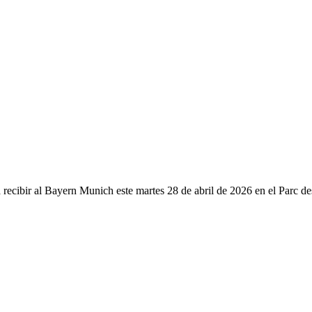
ecibir al Bayern Munich este martes 28 de abril de 2026 en el Parc des