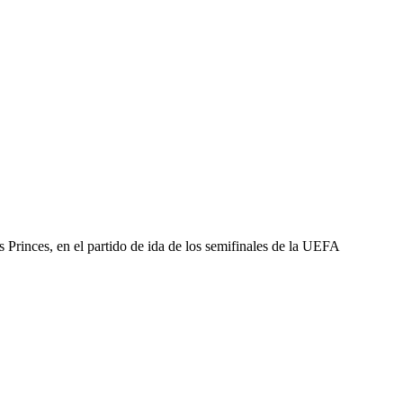
 Princes, en el partido de ida de los semifinales de la UEFA