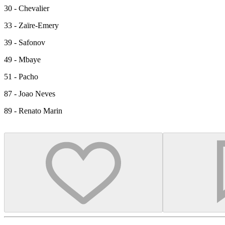
30 - Chevalier
33 - Zaïre-Emery
39 - Safonov
49 - Mbaye
51 - Pacho
87 - Joao Neves
89 - Renato Marin