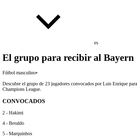
es
El grupo para recibir al Bayern
Fútbol masculino
•
Descubre el grupo de 23 jugadores convocados por Luis Enrique para r
Champions League.
CONVOCADOS
2 - Hakimi
4 - Beraldo
5 - Marquinhos