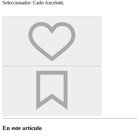
Seleccionador: Carlo Ancelotti.
En este artículo