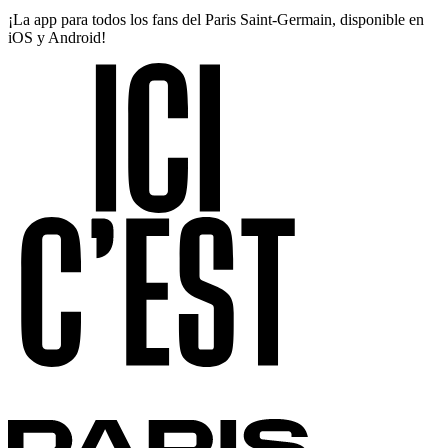
¡La app para todos los fans del Paris Saint-Germain, disponible en
iOS y Android!