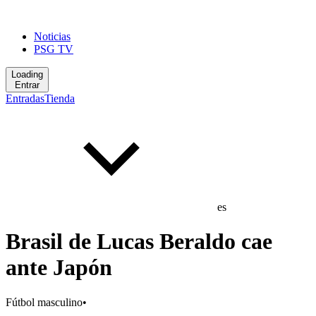
Noticias
PSG TV
Loading
Entrar
Entradas
Tienda
es
Brasil de Lucas Beraldo cae
ante Japón
Fútbol masculino
•