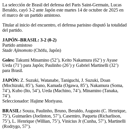
La selección de Brasil del defensa del Paris Saint-Germain, Lucas
Beraldo, cayó 3-2 ante Japón este martes 14 de octubre de 2025 en
el marco de un partido amistoso.
Titular al inicio del encuentro, el defensa parisino disputó la totalidad
del partido.
JAPÓN–BRASIL: 3-2 (0-2)
Partido amistoso
Stade Ajinomoto
(Chōfu, Japón)
Goles:
Takumi Minamino (52’), Keito Nakamura (62’) y Ayase
Ueda (71’) para Japón; Paulinho (26’) y Gabriel Martinelli (32’)
para Brasil.
JAPÓN:
Z. Suzuki, Watanabe, Taniguchi, J. Suzuki, Doan
(Mochizuki, 85’), Sano, Kamada (Ogawa, 85’), Nakamura (Soma,
74’), Kubo (Ito, 54’), Ueda (Machino, 74’), Minamino (Tanaka,
74’).
Seleccionador: Hajime Moriyasu.
BRASIL:
Souza, Paulinho, Bruno, Beraldo, Augusto (C. Henrique,
75’), Guimarães (Joelinton, 57’), Casemiro, Paqueta (Richarlison,
75’), L. Henrique (Willian, 75’), Vinicius Jr (Cunha, 57’), Martinelli
(Rodrygo, 57’).