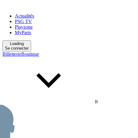
Actualités
PSG TV
Playzone
MyParis
Loading
Se connecter
Billetterie
Boutique
fr