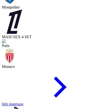
Montpellier
MASC
SEX 4 SET
Paris
Monaco
Info ingressos