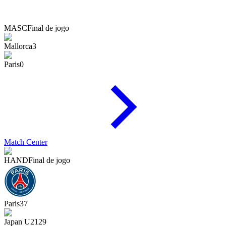
MASC
Final de jogo
Mallorca
3
Paris
0
Match Center
HAND
Final de jogo
Paris
37
Japan U21
29