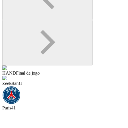
HAND
Final de jogo
Zeekstar
31
Paris
41